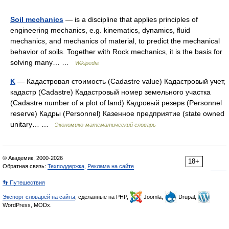
Soil mechanics
— is a discipline that applies principles of
engineering mechanics, e.g. kinematics, dynamics, fluid
mechanics, and mechanics of material, to predict the mechanical
behavior of soils. Together with Rock mechanics, it is the basis for
solving many… …
Wikipedia
K
— Кадастровая стоимость (Cadastre value) Кадастровый учет,
кадастр (Cadastre) Кадастровый номер земельного участка
(Cadastre number of a plot of land) Кадровый резерв (Personnel
reserve) Кадры (Personnel) Казенное предприятие (state owned
unitary… …
Экономико-математический словарь
© Академик, 2000-2026
18+
Обратная связь:
Техподдержка
,
Реклама на сайте
👣 Путешествия
Экспорт словарей на сайты
, сделанные на PHP,
Joomla,
Drupal,
WordPress, MODx.