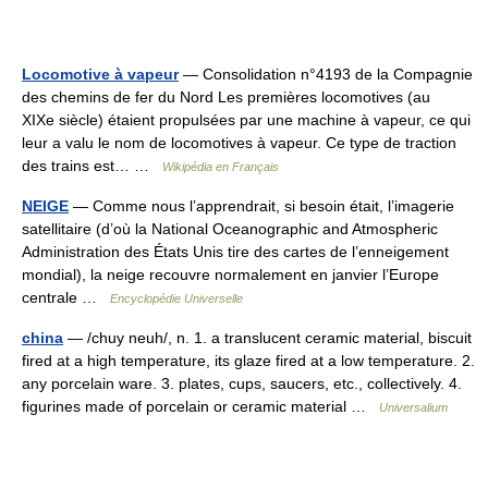
Locomotive à vapeur
— Consolidation n°4193 de la Compagnie
des chemins de fer du Nord Les premières locomotives (au
XIXe siècle) étaient propulsées par une machine à vapeur, ce qui
leur a valu le nom de locomotives à vapeur. Ce type de traction
des trains est… …
Wikipédia en Français
NEIGE
— Comme nous l’apprendrait, si besoin était, l’imagerie
satellitaire (d’où la National Oceanographic and Atmospheric
Administration des États Unis tire des cartes de l’enneigement
mondial), la neige recouvre normalement en janvier l’Europe
centrale …
Encyclopédie Universelle
china
— /chuy neuh/, n. 1. a translucent ceramic material, biscuit
fired at a high temperature, its glaze fired at a low temperature. 2.
any porcelain ware. 3. plates, cups, saucers, etc., collectively. 4.
figurines made of porcelain or ceramic material …
Universalium