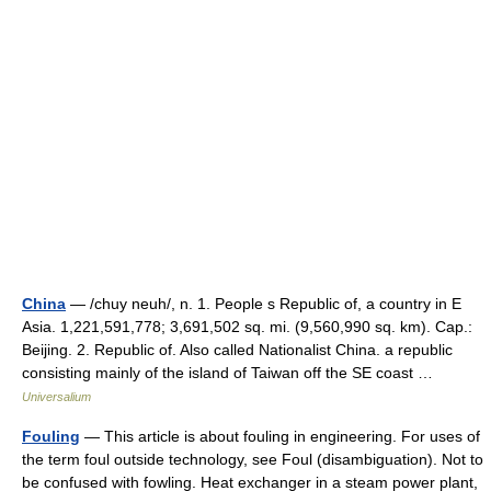
China
— /chuy neuh/, n. 1. People s Republic of, a country in E
Asia. 1,221,591,778; 3,691,502 sq. mi. (9,560,990 sq. km). Cap.:
Beijing. 2. Republic of. Also called Nationalist China. a republic
consisting mainly of the island of Taiwan off the SE coast …
Universalium
Fouling
— This article is about fouling in engineering. For uses of
the term foul outside technology, see Foul (disambiguation). Not to
be confused with fowling. Heat exchanger in a steam power plant,