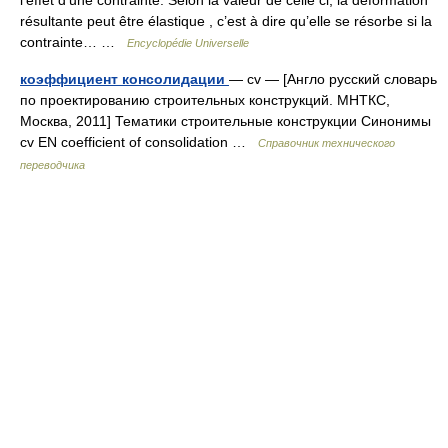
l’effet d’une contrainte. Selon la valeur de celle ci, la déformation
résultante peut être élastique , c’est à dire qu’elle se résorbe si la
contrainte… …
Encyclopédie Universelle
коэффициент консолидации
— cv — [Англо русский словарь
по проектированию строительных конструкций. МНТКС,
Москва, 2011] Тематики строительные конструкции Синонимы
cv EN coefficient of consolidation …
Справочник технического
переводчика